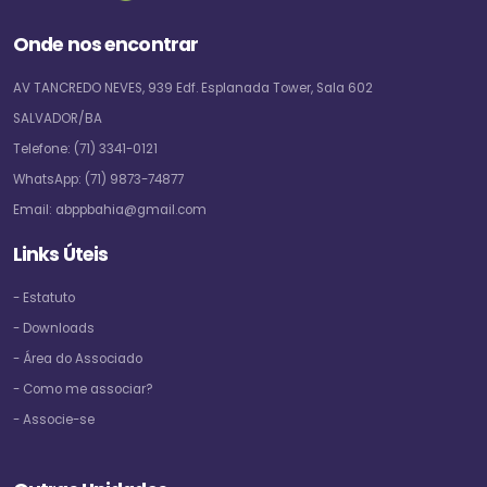
Onde nos encontrar
AV TANCREDO NEVES, 939 Edf. Esplanada Tower, Sala 602
SALVADOR/BA
Telefone:
(71) 3341-0121
WhatsApp:
(71) 9873-74877
Email:
abppbahia@gmail.com
Links Úteis
- Estatuto
- Downloads
- Área do Associado
- Como me associar?
- Associe-se